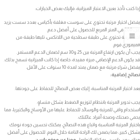
إذا كنت تأخذ بعين الاعتبار الميزانية، فإليك بعض الخيارات:
يفضل اختيار مرتبة تحتوي على سوست مغلفة بأكياس، بعدد سست يزيد
عن 200 في المتر المربع للحصول على أفضل دعم.
اختر مرتبة تحتوي على طبقة سطحية من اللاتكس، تليها طبقة من
الميموري فوم.
يجب أن يكون ارتفاع المرتبة بين 25 و30 سم لضمان الدعم المستمر.
قد يكون الدعم الإضافي ميزة مفيدة، خاصة إذا كانت الميزانية تسمح بذلك.
يفضل شراء مرتبة مع ضمان يمتد لمدة 10 سنوات على الأقل.
نصائح إضافية:
بعد اختيار المرتبة المناسبة، إليك بعض النصائح للحفاظ على جودتها:
يجب تدوير المرتبة بانتظام لتوزيع الضغط بشكل متساوٍ.
استخدام واقي للمرتبة والوسائد للحفاظ عليها من الأوساخ والبكتيريا، مما
يحمي صحتك وصحة أفراد عائلتك.
باختيار المرتبة المناسبة واتباع هذه النصائح، يمكنك تحسين جودة نومك
بشكل كبير، مما يضمن لك الراحة التامة خلال النوم. للحصول على أفضل
مراتب من يانسن، يمكنك التواصل
معنا عبر موقع يانسن
.