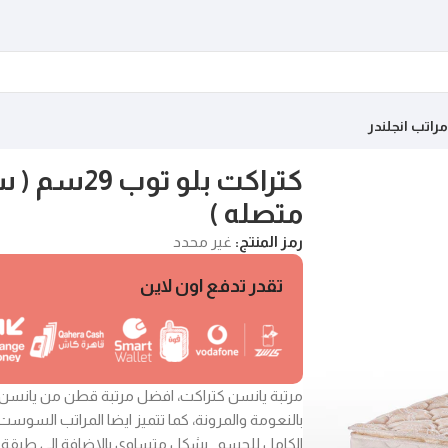
مراتب انجلندر
كتراكت بلو تو
متصله )
رمز المنتج:
غير محدد
تقدر تدفع اون لاين
مرتبة يانسن كتراكت، افضل مرتبة قطن من يانسن
بالنعومة والمرونة، كما تتميز ايضا المراتب السوست ا
الكامل للجسم بشكل متساوى بالاضافة الى طبقة ا