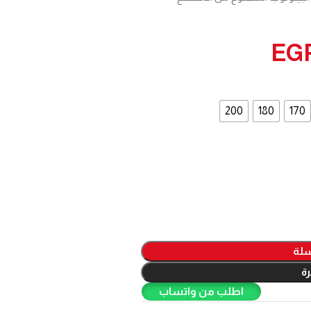
EG
200
180
170
سلة
ة
اطلب من واتساب