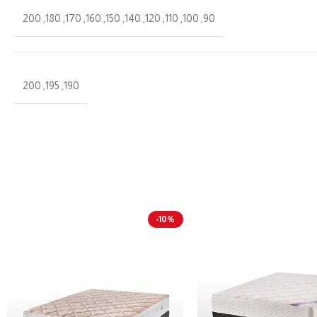
200
,
180
,
170
,
160
,
150
,
140
,
120
,
110
,
100
,
90
200
,
195
,
190
-10%