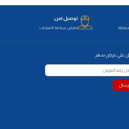
قطن من كل وجه
المكونات
 :
طباد لباد قطن من كل
الداخلية:
طبقة من اسفنج يانسن كثافة
28 طبقه من القطن من كل وجه
نوع
اسفنج 1.50سم كثافة 20 +
توصيل امن.
القماش:
قماش دبل نت عالى الجودة
محفظة.
استخدام المرتبة:
نضمن سلامة المنتجات
تستخدم المرتبة من
 :
الوجهين
طبقة من اسفنج يانسن 3سم كثافة 28
طن للوجه الصيفى
ل علي عرض سعر
ماش منسوج عالى
 :
سهولة الحركة
هوئة للحفاظ علي تجديد
رسال