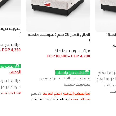
)
المانى قطن 25 سم ( سوست متصله
)
مراتب سوست
ة
–
EGP
4,350
مراتب سوست متصلة
EGP
10,500
–
EGP
4,200
تحديد أحد الخ
تحديد أحد الخيارات
اطلب من 
الوصف
اطلب من واتساب
رتبة اسفنج
مرتبة يانسن ألمانى - مرتبة قطن
تبة ارتفاع
مراتب يانسن 
بسوست متصلة
ت: مراتب
سويت دريمز
ت:
مواصفات المرتبة
ارتفاع المرتبة:
25سم
ارتفاع المرتبة :
الطبقة
نوع السوست:
مراتب سوست متصلة
استخدام المرتب
 كل وجه
عدد السوست:
130سوستة فى المتر
عدد السوست 
 اسفنج
المربع
الطبقة العازلة:
طبقة لباد قطن
مربع