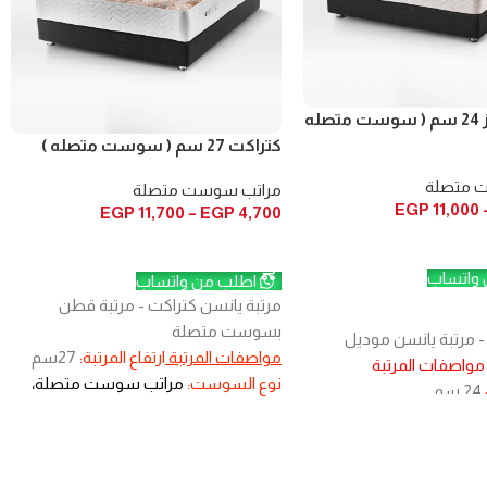
سويت دريمز 24 سم ( سوست متصله
كتراكت 27 سم ( سوست متصله )
 متصلة
مراتب سوست متصلة
EGP
11,000
EGP
11,700
–
EGP
4,700
يارات
تحديد أحد الخيارات
واتساب
اطلب من واتساب
مرتبة يانسن كتراكت - مرتبة قطن
بسوست متصلة
- مرتبة يانسن موديل
مواصفات المرتبة
ارتفاع المرتبة:
27سم
مواصفات المرتبة
نوع السوست:
مراتب سوست متصلة،
24 سم
سوست اضافية فى المنتصف والاطراف
ة :
تستخدم من الوجهين
لدعم أكثر
عدد السوست:
130سوستة
:
130 سوستة فى المتر
فى المتر المربع
الطبقة العازلة:
طبقة لباد