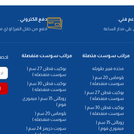
القماش: قماش
من كل وجه
المكونات الداخلية:
طبقة من
الطبقة العازلة
المرتبة:
اسفنج يانسن كثافة 28 طبقه من
وجه
مرتبة
القطن من كل وجه
نوع القماش:
قماش
الكابوتنية :
دفع الكتروني .
سفنج
دبل نت عالى الجودة
استخدام
طبقة فيبر 200 جرام
 والثبات
علي مدار الساعة
ادفع من خلال الفيزا او اي 
المرتبة:
تستخدم المرتبة من الوجهينمرتبة
طبقات المرتبة
 بشكل
يانسن المانى، افضل مرتبة قطن من
يانسن بسوست متصلة. تتميز مراتب
للوجه الشتوى
القطن بالنعومة والمرونة، كما تتميز ايضا
طبقة من الق
مراتب سوست متصلة
مراتب سوست منفصلة
احص
المراتب السوست المتصلة بالمتانة و
نوع القماش :
ق
الثبات وتوفير الدعم الكامل للجسم
الجودة
مخده فيبر طويله
بوكيت قطن 27 سم (
بشكل متساوى
تفاصيل اضافية
سوست منفصله )
بلوماس 20 سم (
اربع مقابض ل
سوست منفصله )
بوكيت قطن 30 سم (
اربع فتحات ت
ا
سوست منفصله )
بوكيت قطن 27 سم (
الهواء بداخلها
سوست منفصله )
رويالتى 35 سم ( ميمورى
فوم )
بوكيت قطن 30 سم (
سوست منفصله )
بلوماس 20 سم (
سوست منفصله )
رويالتى 35 سم (
ميمورى فوم )
سويت دريمز 24 سم (