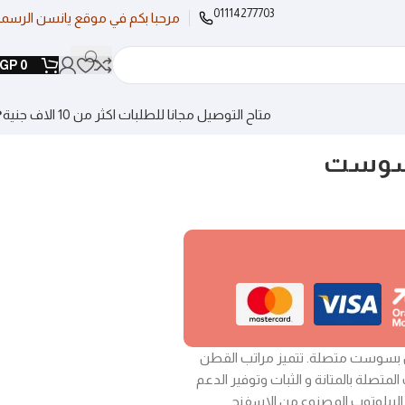
01114277703
مرحبا بكم في موقع يانسن الرسم
GP
0
متاح التوصيل مجانا للطلبات اكثر من 10 الاف جنية❤
ب 29سم ( سوست
 بسوست متصلة. تتميز مراتب القطن
لمتصلة بالمتانة و الثبات وتوفير الدعم
لبيلوتوب المصنوع من الاسفنح