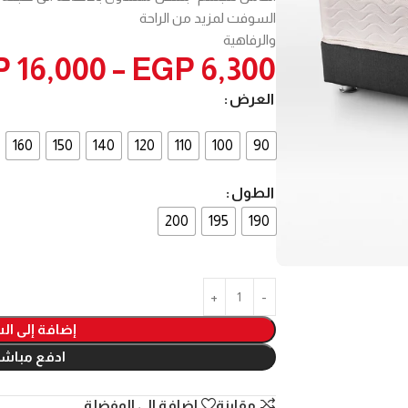
السوفت لمزيد من الراحة
والرفاهية
P
16,000
–
EGP
6,300
العرض
160
150
140
120
110
100
90
الطول
200
195
190
إضافة إلى ال
ادفع مباشر
مقارنة
اضافة الي المفضلة