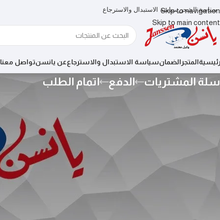
سياسة الشحن
سياسة الاستبدال والاسترجاع
Skip to navigation
Skip to main content
رئيسية
المتجر
الضمان
سياسة الاستبدال والاسترجاع
عن يانسن
تواصل معنا
سلة المشتريات
الدفع
اتمام الطلب
سلة مشترياتك فارغة حاليًا.
roceed to checkout you must add some products to your shopping
cart.