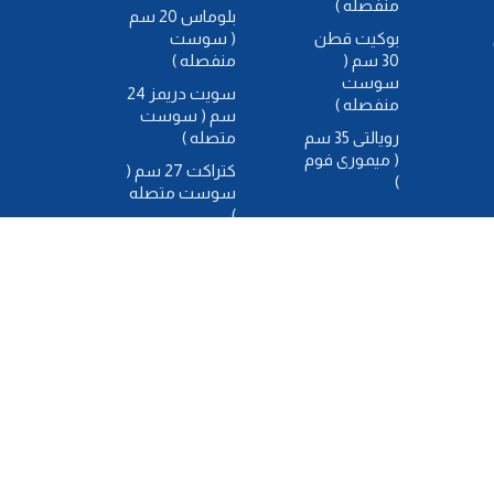
منفصله )
بلوماس 20 سم
بوكيت قطن
( سوست
30 سم (
منفصله )
سوست
سويت دريمز 24
منفصله )
سم ( سوست
رويالتى 35 سم
متصله )
( ميمورى فوم
كتراكت 27 سم (
)
سوست متصله
)
77703
كتراكت بلو توب
29سم (
سوست متصله
)
ج