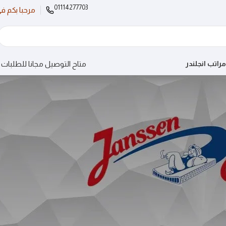
01114277703
مرحبا بكم ف
متاح التوصيل مجانا للطلبات اكثر من 10
مراتب انجلندر
Before p