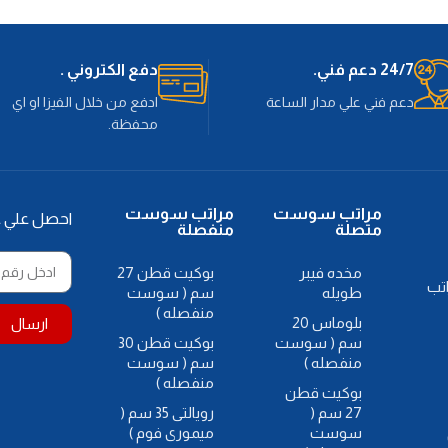
24/7 دعم فني.
دفع الكتروني .
دعم فني علي مدار الساعة
ادفع من خلال الفيزا او اي
محفظة.
مراتب سوست
مراتب سوست
احصل علي
متصلة
منفصلة
مخده فيبر
بوكيت قطن 27
تب
طويله
سم ( سوست
منفصله )
بلوماس 20
ارسال
سم ( سوست
بوكيت قطن 30
منفصله )
سم ( سوست
منفصله )
بوكيت قطن
27 سم (
رويالتى 35 سم (
سوست
ميمورى فوم )