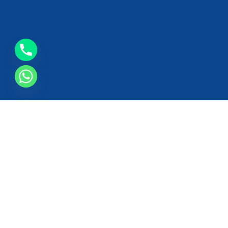
011142
ميع الحقوق محفوظة 2024© لصالح شركة يانسن تصميم وتطوير فريق
يانسن