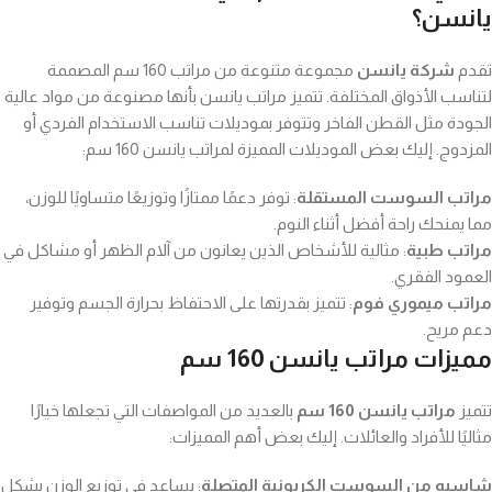
يانسن؟
تقدم
شركة يانسن
مجموعة متنوعة من مراتب 160 سم المصممة
لتناسب الأذواق المختلفة. تتميز مراتب يانسن بأنها مصنوعة من مواد عالية
الجودة مثل القطن الفاخر وتتوفر بموديلات تناسب الاستخدام الفردي أو
المزدوج. إليك بعض الموديلات المميزة لمراتب يانسن 160 سم:
مراتب السوست المستقلة
: توفر دعمًا ممتازًا وتوزيعًا متساويًا للوزن،
مما يمنحك راحة أفضل أثناء النوم.
مراتب طبية
: مثالية للأشخاص الذين يعانون من آلام الظهر أو مشاكل في
العمود الفقري.
مراتب ميموري فوم
: تتميز بقدرتها على الاحتفاظ بحرارة الجسم وتوفير
دعم مريح.
مميزات مراتب يانسن 160 سم
تتميز
مراتب يانسن 160 سم
بالعديد من المواصفات التي تجعلها خيارًا
مثاليًا للأفراد والعائلات. إليك بعض أهم المميزات:
شاسيه من السوست الكربونية المتصلة
: يساعد في توزيع الوزن بشكل