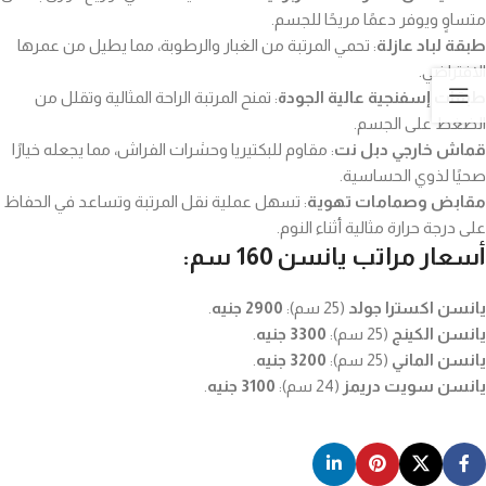
متساوٍ ويوفر دعمًا مريحًا للجسم.
طبقة لباد عازلة
: تحمي المرتبة من الغبار والرطوبة، مما يطيل من عمرها
الافتراضي.
طبقات إسفنجية عالية الجودة
: تمنح المرتبة الراحة المثالية وتقلل من
الضغط على الجسم.
قماش خارجي دبل نت
: مقاوم للبكتيريا وحشرات الفراش، مما يجعله خيارًا
صحيًا لذوي الحساسية.
مقابض وصمامات تهوية
: تسهل عملية نقل المرتبة وتساعد في الحفاظ
على درجة حرارة مثالية أثناء النوم.
أسعار مراتب يانسن 160 سم:
يانسن اكسترا جولد
(25 سم):
2900 جنيه
.
يانسن الكينج
(25 سم):
3300 جنيه
.
يانسن الماني
(25 سم):
3200 جنيه
.
يانسن سويت دريمز
(24 سم):
3100 جنيه
.