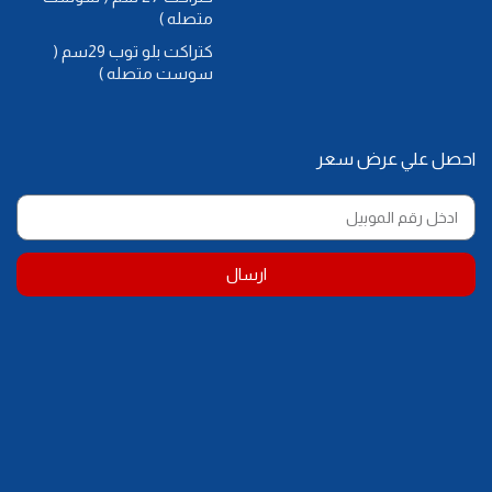
متصله )
كتراكت بلو توب 29سم (
سوست متصله )
احصل علي عرض سعر
ارسال