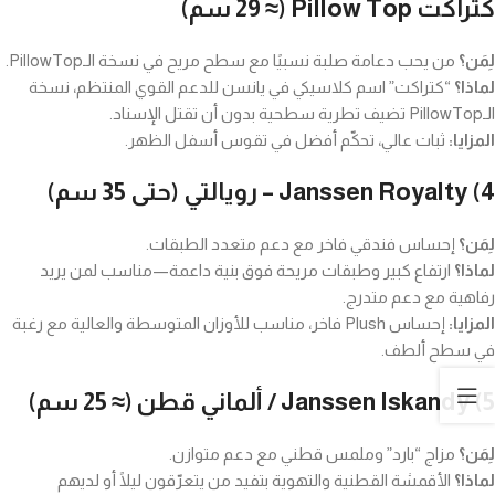
كتراكت Pillow Top (≈ 29 سم)
لِمَن؟
من يحب دعامة صلبة نسبيًا مع سطح مريح في نسخة الـPillowTop.
لماذا؟
“كتراكت” اسم كلاسيكي في يانسن للدعم القوي المنتظم، نسخة
الـPillowTop تضيف تطرية سطحية بدون أن تقتل الإسناد.
المزايا:
ثبات عالي، تحكّم أفضل في تقوس أسفل الظهر.
4)
Janssen Royalty – رويالتي (حتى 35 سم)
لِمَن؟
إحساس فندقي فاخر مع دعم متعدد الطبقات.
لماذا؟
ارتفاع كبير وطبقات مريحة فوق بنية داعمة—مناسب لمن يريد
رفاهية مع دعم متدرج.
المزايا:
إحساس Plush فاخر، مناسب للأوزان المتوسطة والعالية مع رغبة
في سطح ألطف.
5)
Janssen Iskandy / ألماني قطن (≈ 25 سم)
لِمَن؟
مزاج “بارد” وملمس قطني مع دعم متوازن.
لماذا؟
الأقمشة القطنية والتهوية بتفيد من يتعرّقون ليلًا أو لديهم