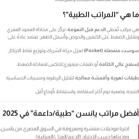
ما هي “المراتب الطبية”؟
هي مراتب تُعطي
الدعم قبل النعومة
؛ تركّز على محاذاة العمود الفقري
وتقليل الضغط على الكتفين والحوض وأسفل الظهر. تعتمد عادةً على:
سوست منفصلة (Pocket)
لعزل حركة الشريك وتوزيع نقاط الارتكاز.
إسفنج عالي الكثافة
أو طبقات ميموري/لاتكس لمعادلة الضغط.
طبقات تهوية وأقمشة معالجة
لتقليل الرطوبة ومسببات الحساسية.
النتيجة: وضعية نوم أكثر استقامة، واستيقاظ بأوجاع أقل.
أفضل مراتب يانسن “طبية/داعمة” في 2025
اخترنا موديلات منتشرة ومعروفة في السوق المصري من يانسن،
ووزعناها حسب الاحتياج (الدعم/العزل/الميزانية).