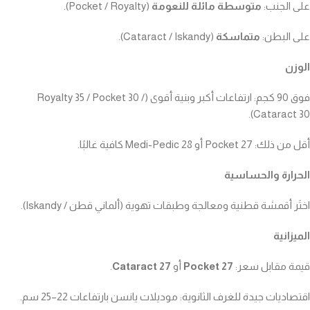
على الجنب:
متوسطة مائلة للنعومة
(Pocket / Royalty).
على البطن:
متماسكة
(Cataract / Iskandy).
الوزن
فوق 90 كجم: ارتفاعات أكبر وبنية أقوى (Royalty 35 / Pocket 30 /
Cataract 30).
أقل من ذلك: Pocket 27 أو Medi-Pedic 28 كافية غالبًا.
الحرارة والحساسية
اختَر أقمشة قطنية ومعالجة وطبقات تهوية (ألماني قطن / Iskandy).
الميزانية
قيمة مقابل سعر:
Pocket 27
أو
Cataract 27
.
اقتصاديات جيدة للغرف الثانوية: موديلات يانسن بارتفاعات 22–25 سم.