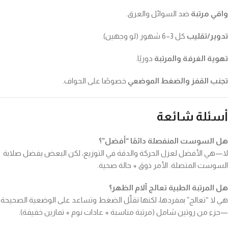
واقي مرتبة
ضد السوائل والعرق.
تدوير/تقليب
كل 3–6 شهور (لو وجهين).
تهوية الغرفة والمرتبة
دوريًا.
تجنب القفز والضغط الموضعي
خصوصًا على الحواف.
أسئلة شائعة
هل السوست المنفصلة دائمًا “أفضل”؟
لا—هي الأفضل لعزل الحركة والدقة في التوزيع، لكن البعض يفضل صلابة
السوست المتصلة. الأمر ذوق + حالة صحية.
هل المرتبة الطبية تعالج آلام الظهر؟
هي لا “تعالج” بمفردها، لكنها تقلّل الضغط وتساعد على الوضعية الصحيحة
—جزء من روتين شامل (مرتبة مناسبة + عادات نوم + تمارين خفيفة).