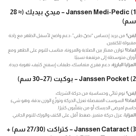
1)
Janssen Medi-Pedic – ميدي بيديك (≈ 28
سم)
لِمَن؟
من يريد إحساس “نصّ طبي”: دعم واضح لأسفل الظهر مع راحة
مقبولة للكتفين.
لماذا؟
توازن ممتاز بين الصلابة والمرونة، مناسب للنوم على الظهر ومع
أوزان متوسطة إلى مرتفعة نسبيًا.
المزايا البارزة:
دعم فقري متماسك، طبقات إسفنج كثيف، تهوية جيدة.
2)
Janssen Pocket – بوكيت (27–30 سم)
لِمَن؟
نوم ثنائي وحساسية من حركة الشريك.
لماذا؟
السوست المنفصلة تعزل الحركة وتوزّع الوزن بدقة، وهو شيء
حاسم لمرضى الديسك أو من يتقلّبون كثيرًا.
المزايا:
عزل حركة متميز، ضغط أقل على الكتف والورك للنوم الجانبي.
3)
Janssen Cataract – كتراكت (27/30 سم) +