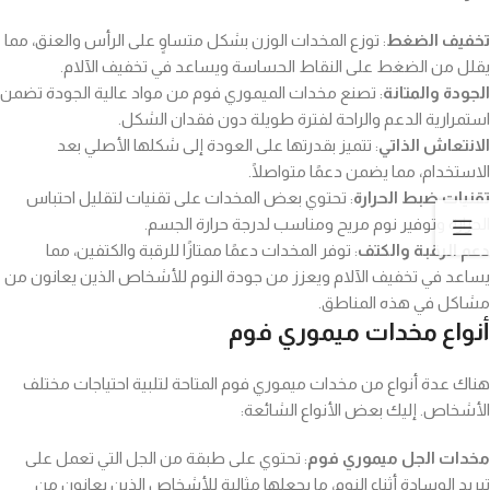
تخفيف الضغط
: توزع المخدات الوزن بشكل متساوٍ على الرأس والعنق، مما
يقلل من الضغط على النقاط الحساسة ويساعد في تخفيف الآلام.
الجودة والمتانة
: تصنع مخدات الميموري فوم من مواد عالية الجودة تضمن
استمرارية الدعم والراحة لفترة طويلة دون فقدان الشكل.
الانتعاش الذاتي
: تتميز بقدرتها على العودة إلى شكلها الأصلي بعد
الاستخدام، مما يضمن دعمًا متواصلًا.
تقنيات ضبط الحرارة
: تحتوي بعض المخدات على تقنيات لتقليل احتباس
الحرارة وتوفير نوم مريح ومناسب لدرجة حرارة الجسم.
دعم الرقبة والكتف
: توفر المخدات دعمًا ممتازًا للرقبة والكتفين، مما
يساعد في تخفيف الآلام ويعزز من جودة النوم للأشخاص الذين يعانون من
مشاكل في هذه المناطق.
أنواع مخدات ميموري فوم
هناك عدة أنواع من مخدات ميموري فوم المتاحة لتلبية احتياجات مختلف
الأشخاص. إليك بعض الأنواع الشائعة:
مخدات الجل ميموري فوم
: تحتوي على طبقة من الجل التي تعمل على
تبريد الوسادة أثناء النوم، ما يجعلها مثالية للأشخاص الذين يعانون من