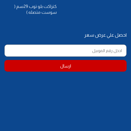
كتراكت بلو توب 29سم (
سوست متصله )
احصل علي عرض سعر
ارسال