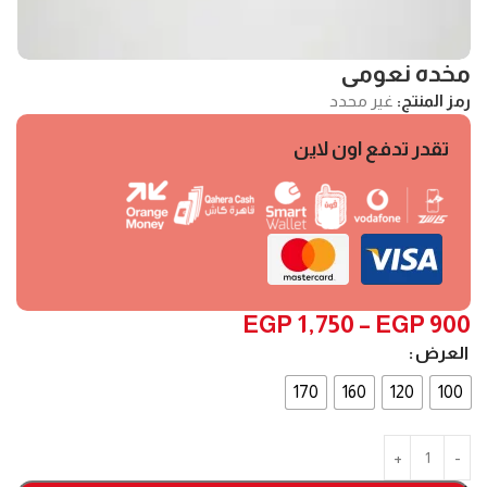
مخده نعومى
رمز المنتج:
غير محدد
تقدر تدفع اون لاين
EGP
1,750
–
EGP
900
العرض
170
160
120
100