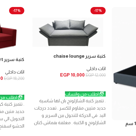
-17%
-17%
كنبة سرير chaise lounge
كنبة سرير comfort
اثاث داخلي
اثاث داخلي
EGP
10,000
EGP
12,000
50
EGP
18,200
إضافة إلى السلة
إضافة إلى ال
اطلب من واتساب
اطلب من 
. تتميز كنبة الشازلونج بان لها شاسية
. تتميز كنبة 
حديد متيين مقاوم للكسر . تعدد درجات
حديد متين مق
اليد في الحركة للتحول بين السرير و
الشازلونج و الكنبة . مغلفة بقماش كتان
عالي الجودة و فايبر لتوفير النعومة و
بقماش كتان ع