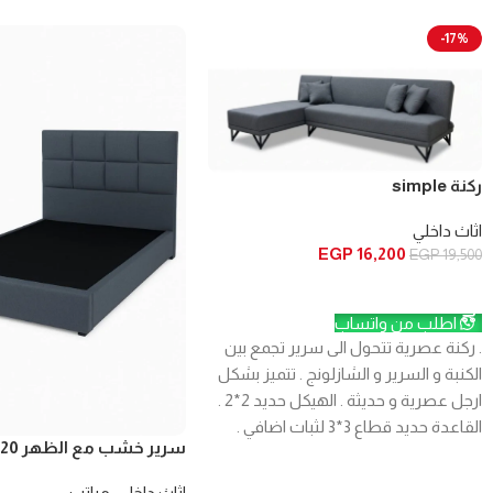
-17%
ركنة simple
اثاث داخلي
EGP
16,200
EGP
19,500
إضافة إلى السلة
اطلب من واتساب
. ركنة عصرية تتحول الى سرير تجمع بين
الكنبة و السرير و الشازلونج . تتميز بشكل
ارجل عصرية و حديثة . الهيكل حديد 2*2 .
القاعدة حديد قطاع 3*3 لثبات اضافي .
سرير خشب مع الظهر 120 سم
الحشو سوست متصلة + سفنج + فايبر .
مغلفة بقماش كتان عالي الجودة . مزودة
اثاث داخلي
,
مراتب