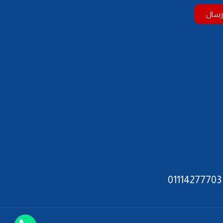
رسال
01114277703