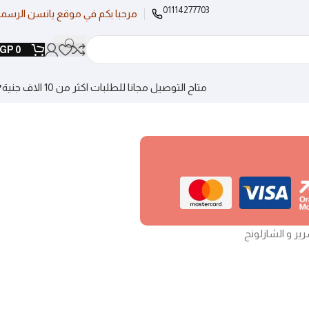
01114277703
مرحبا بكم في موقع يانسن الرسم
GP
0
متاح التوصيل مجانا للطلبات اكثر من 10 الاف جنية❤
رير و الشازلونج