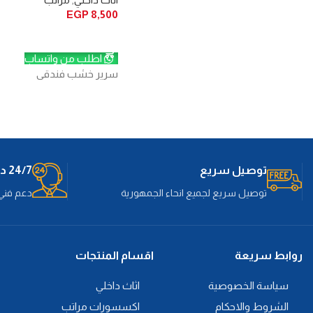
باسفنج وفايبر لراحة وتعومة عالية .
EGP
8,500
مقاس الركنة 260*190سم . عمق
إضافة إلى السلة
المقعد 60 سم . ارتفاع المقعد 42 سم .
ارتفاع الظهر 48 سم . متاحة بالوان
اطلب من واتساب
سرير خشب فندقى
مختلفة من قماش الكتان
Read More
توصيل سريع
24/7 دعم فني.
توصيل سريع لجميع انحاء الجمهورية
دعم فني 
روابط سريعة
اقسام المنتجات
سياسة الخصوصية
اثاث داخلي
الشروط والاحكام
اكسسورات مراتب