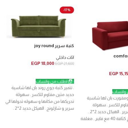
-17%
كنبة سرير joy round
اثاث داخلي
EGP
18,000
EGP
21,600
إضافة إلى السلة
EGP
15,1
اطلب من واتساب
سلة
. تتمير كنبة جوي روند بان لها شاسية
واتساب
حديد متين مقاوم للكسر . سهولة
كومفورت بان لها شاسية
تحريكها من مكانها و سهوله تحولها الي
اوم للكسر . سهولة
سرير و شازلونج . الهيكل حديد 2*2 .
التحويل الي سرير . الهيكل حديد 2*2 .
مزودة بعجل لسهولة الحركة . مغلفة
الحشو اسفنج كثافة 40 مع فايبر . مغلفة
بقماش كتان عالي الجودة مع فايبر لراحة
الي الجودة . مقاس الكنبة