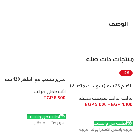
الوصف
منتجات ذات صلة
-10%
سرير خشب مع الظهر 120 سم
الكينج 25 سم ( سوست متصلة )
اثاث داخلي
,
مراتب
EGP
8,500
مراتب
,
مراتب سوست متصلة
EGP
5,000
–
EGP
4,100
إضافة إلى السلة
تحديد أحد الخيارات
اطلب من واتساب
اطلب من واتساب
سرير خشب فندقى
مرتبة يانسن اكسترا جولد - مرتبة