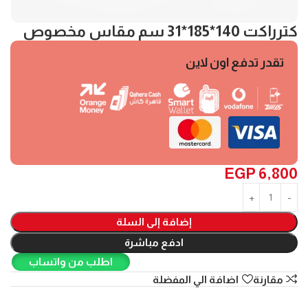
كترراكت 140*185*31 سم مقاس مخصوص
تقدر تدفع اون لاين
EGP
6,800
إضافة إلى السلة
ادفع مباشرة
اطلب من واتساب
مقارنة
اضافة الي المفضلة