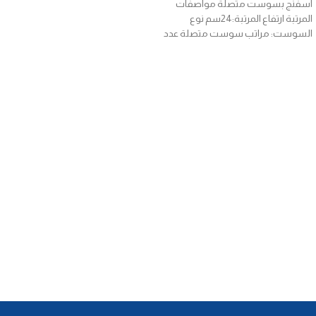
اسفنج بسوست متصلة مواصفات
المرتبة ارتفاع المرتبة:24سم نوع
السوست: مراتب سوست متصلة عدد
السوست: 130سوستة فى المتر المربع
الطبقة العازلة: طبقة لباد قطن من
كل وجه المكونات الداخلية: طبقة من
اسفنج يانسن كثافة 28 نوع القماش:
قماش منسوج عالى الجودة استخدام
Read More
المرتبة: تستخدم المرتبة من الوجهين
مرتبة يانسن اكسترا جولد، مرتبة
اسفنج بسوست متصلة تتميز بالمتانة
والثبات وتوفير الدعم الكامل للجسم
بشكل متساوى